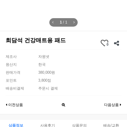
1
/
1
희담석 건강매트용 패드
0
제조사
자원넷
원산지
한국
판매가격
380,000원
포인트
3,800점
배송비결제
주문시 결제
이전상품
다음상품
상품정보
사용후기
상품문의
배송/교환