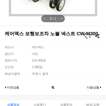
1
/
1
케어맥스 보행보조차 노블 넥스트 CW-M300
0
제조사
케어맥스
원산지
대만
판매가격
125,000원
포인트
1,900점
배송비결제
주문시 결제
이전상품
다음상품
상품정보
사용후기
상품문의
배송/교환