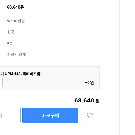
68,640원
맥스타산업
한국
0점
주문시 결제
 UPM-432 /택배비포함
+0원
68,640
원
니
바로구매