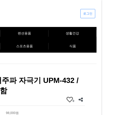
로그인
펜션용품
생활건강
스포츠용품
식품
주파 자극기 UPM-432 /
함
0
98,000원