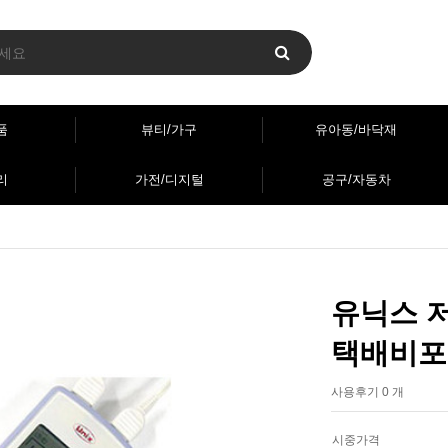
품
뷰티/가구
유아동/바닥재
리
가전/디지털
공구/자동차
유닉스 저
택배비포
사용후기 0 개
시중가격