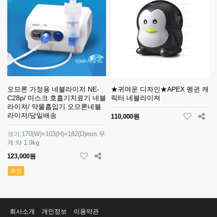
오므론 가정용 네블라이저 NE-
★귀여운 디자인★APEX 펭귄 캐
C28p/ 마스크 호흡기치료기 네블
릭터 네블라이져
라이져/ 약물흡입기 오므론네블
라이저/당일배송
110,000원
크기:170(W)×103(H)×182(D)mm.무
게:약 1.9kg
123,000원
추천
회사소개
개인정보
이용약관