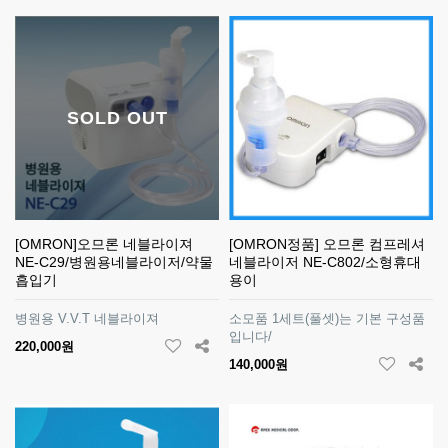
SOLD OUT
[OMRON]오므론 네블라이져
[OMRON정품] 오므론 컴프레셔
NE-C29/병원용네블라이저/약물
네블라이저 NE-C802/소형휴대
흡입기
용이
병원용 V.V.T 네블라이져
소모품 1세트(풀셋)는 기본 구성품
입니다/
220,000원
140,000원