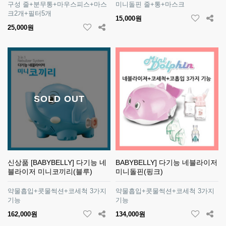
구성 줄+분무통+마우스피스+마스
미니돌핀 줄+통+마스크
크2개+필터5개
15,000원
25,000원
SOLD OUT
신상품 [BABYBELLY] 다기능 네
BABYBELLY] 다기능 네블라이저
블라이저 미니코끼리(블루)
미니돌핀(핑크)
약물흡입+콧물썩션+코세척 3가지
약물흡입+콧물썩션+코세척 3가지
기능
기능
162,000원
134,000원