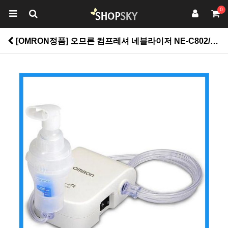
0
[OMRON정품] 오므론 컴프레셔 네블라이저 NE-C802/소형휴대용이 > 건강관리