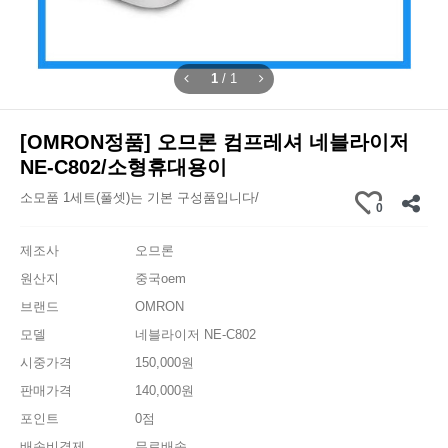
1
/
1
[OMRON정품] 오므론 컴프레셔 네블라이저
NE-C802/소형휴대용이
소모품 1세트(풀셋)는 기본 구성품입니다/
0
제조사
오므론
원산지
중국oem
브랜드
OMRON
모델
네블라이저 NE-C802
시중가격
150,000원
판매가격
140,000원
포인트
0점
배송비결제
무료배송