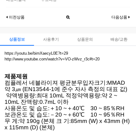
이전상품
다음상품
상품정보
사용후기
상품문의
배송/교환
https://youtu.be/bimXaecyL0E?t=29
http://www.youtube.com/watch?v=VO-zWvz_r3c#t=20
제품제원
컴플레서 네블라이져 평균분무입자크기:MMAD
약 3㎛ (EN13544-1에 준수 자사 측정의 대표 값)
약액병용량:최대 10mL 적정약액용량:약 2 ~
10mL 잔액량:0.7mL 이하
사용온도 및 습도:＋10 ~＋40℃ 30 ~ 85％RH
보관온도 및 습도:－20 ~＋60℃ 10 ~ 95％RH
무 게:약 190g (본체 크 기:85mm (W) x 43mm (H)
x 115mm (D) (본체)