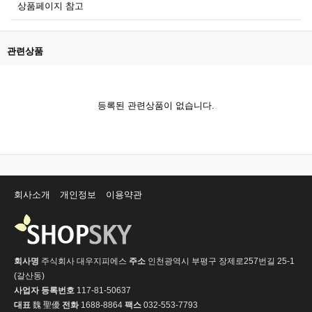
상품페이지 참고
관련상품
등록된 관련상품이 없습니다.
회사소개
개인정보
이용약관
회사명
주식회사 대우지피에스
주소
인천광역시 부평구 장제로257번길 25-1
(갈산동)
사업자 등록번호
117-81-50637
대표
魏 聖優
전화
1688-8864
팩스
032-553-7793