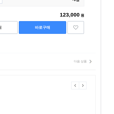
123,000
원
니
바로구매
다음 상품