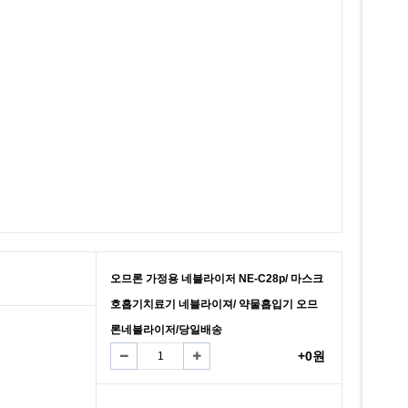
오므론 가정용 네블라이저 NE-C28p/ 마스크
호흡기치료기 네블라이져/ 약물흡입기 오므
론네블라이저/당일배송
+0원