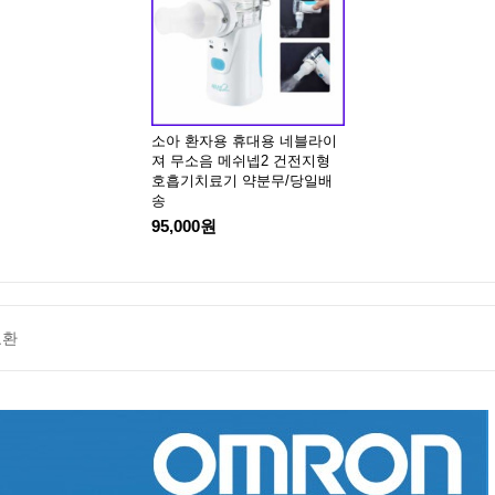
용 휴대용 네블라이
소아 환자용 휴대용 네블라이
 메쉬넵2 건전지형
져 무소음 메쉬넵2 건전지형
료기 약분무/당일배
호흡기치료기 약분무/당일배
송
원
95,000원
교환
용 휴대용 네블라이
 메쉬넵2 건전지형
료기 약분무/당일배