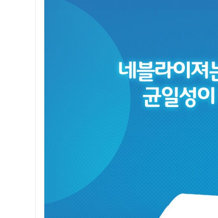
송
95,000