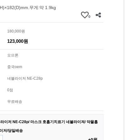
H)×182(D)mm.무게:약 1.9kg
0
180,000원
123,000원
오므론
중국oem
네블라이저 NE-C28p
0점
무료배송
라이저 NE-C28p/ 마스크 호흡기치료기 네블라이져/ 약물흡
이저/당일배송
+0원