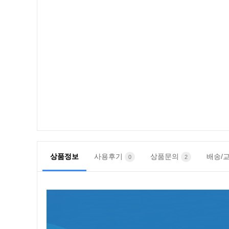
소아 환자
져 무소음
호흡기치
송
95,000
상품정보
사용후기
상품문의
배송/
0
2
소아 환자
져 무소음
호흡기치