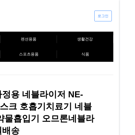
로그인
펜션용품
생활건강
스포츠용품
식품
정용 네블라이저 NE-
 마스크 호흡기치료기 네블
 약물흡입기 오므론네블라
일배송