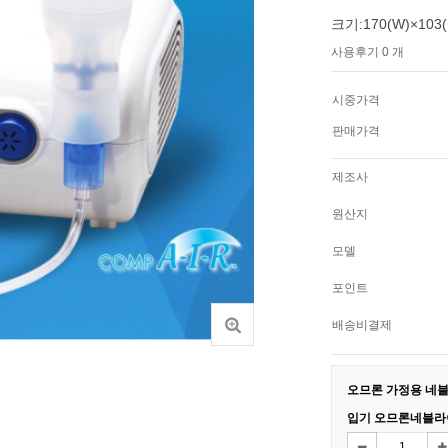
크기:170(W)×103(
사용후기 0 개
시중가격
판매가격
제조사
원산지
모델
포인트
배송비결제
오므론 가정용 네블
입기 오므론네블라