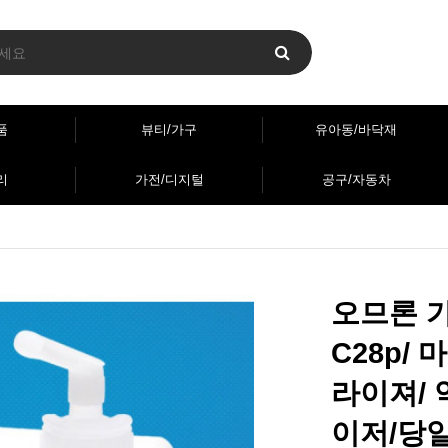
품
뷰티/가구
유아동/바닥재
리
가전/디지털
공구/자동차
오므론 가
C28p/
라이져/
이저/당