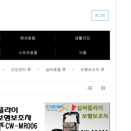
로그인
펜션용품
생활건강
스포츠용품
식품
건강관리
실버용품
보행보조차