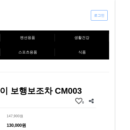
로그인
펜션용품
생활건강
스포츠용품
식품
이 보행보조차 CM003
0
147,900원
130,000원