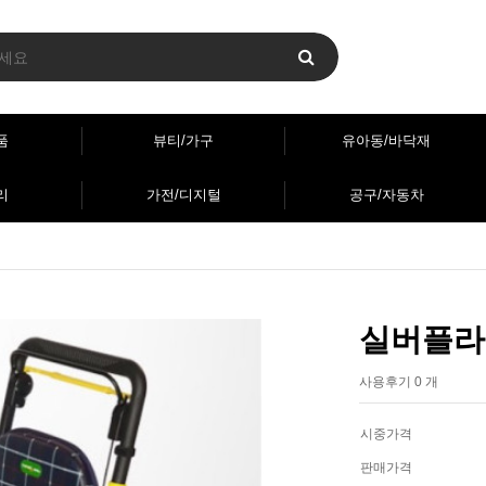
품
뷰티/가구
유아동/바닥재
리
가전/디지털
공구/자동차
실버플라
사용후기 0 개
시중가격
판매가격