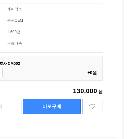
케어맥스
중국OEM
1,600점
무료배송
차 CM003
+0원
130,000
원
니
바로구매