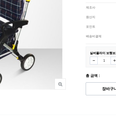
제조사
원산지
포인트
배송비결제
실버플라이 보행보조
총 금액 :
장바구