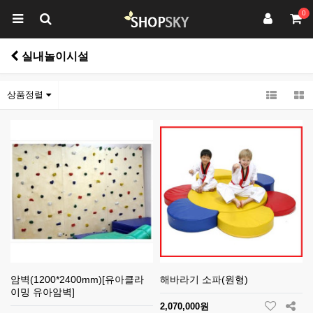
0
실내놀이시설
상품정렬
암벽(1200*2400mm)[유아클라
해바라기 소파(원형)
이밍 유아암벽]
2,070,000원