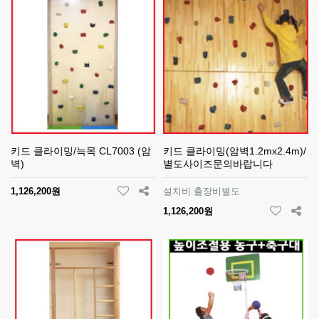
키드 클라이밍/늑목 CL7003 (암
키드 클라이밍(암벽1.2mx2.4m)/
벽)
별도사이즈문의바랍니다
1,126,200원
설치비.출장비별도
1,126,200원