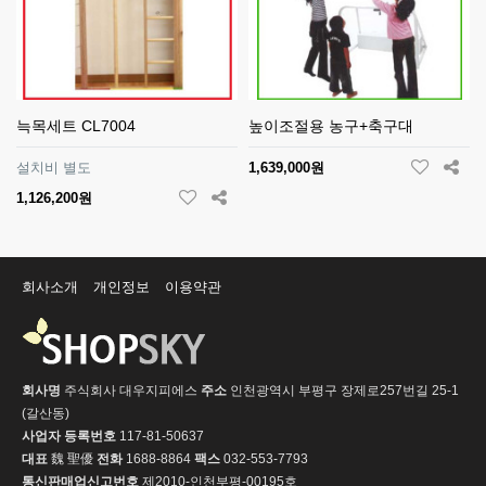
늑목세트 CL7004
높이조절용 농구+축구대
설치비 별도
1,639,000원
1,126,200원
회사소개
개인정보
이용약관
회사명
주식회사 대우지피에스
주소
인천광역시 부평구 장제로257번길 25-1
(갈산동)
사업자 등록번호
117-81-50637
대표
魏 聖優
전화
1688-8864
팩스
032-553-7793
통신판매업신고번호
제2010-인천부평-00195호