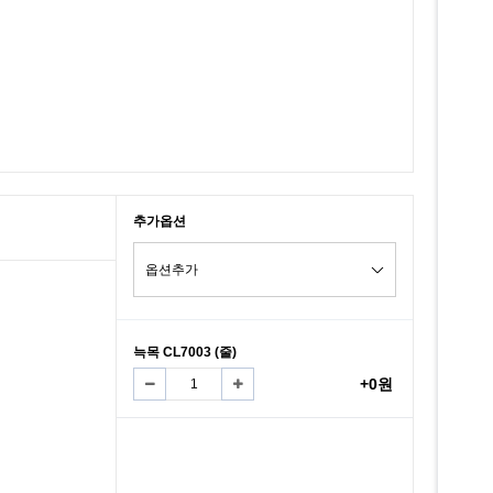
추가옵션
늑목 CL7003 (줄)
+0원