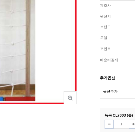
제조사
원산지
브랜드
모델
포인트
배송비결제
추가옵션
늑목 CL7003 (줄)