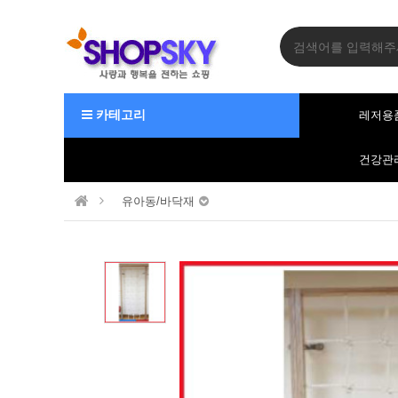
카테고리
레저용
건강관
유아동/바닥재