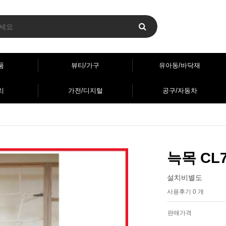
품
뷰티/가구
유아동/바닥재
리
가전/디지털
공구/자동차
늑목 CL7
설치비별도
사용후기 0 개
판매가격