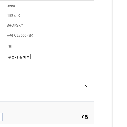
isopa
대한민국
SHOPSKY
늑목 CL7003 (줄)
0점
+0원