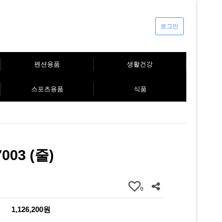
로그인
펜션용품
생활건강
스포츠용품
식품
003 (줄)
0
1,126,200원