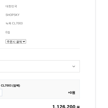
대한민국
SHOPSKY
늑목 CL7003
0점
L7003 (암벽)
+0원
1,126,200
원