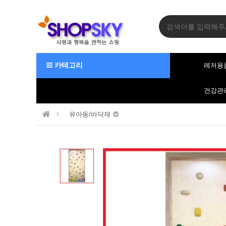
카테고리
레저용
건강관
유아동/바닥재