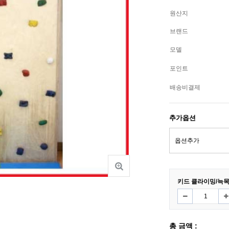
원산지
브랜드
모델
포인트
배송비결제
추가옵션
키드 클라이밍/늑목 C
총 금액 :