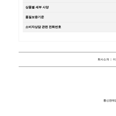
상품별 세부 사양
품질보증기준
소비자상담 관련 전화번호
회사소개
|
이
통신판매
#케노피몽골텐트 #의료기기 #건강기능식품