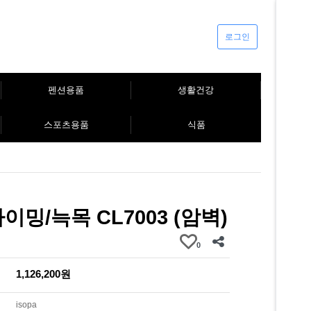
로그인
펜션용품
생활건강
스포츠용품
식품
이밍/늑목 CL7003 (암벽)
0
1,126,200원
isopa