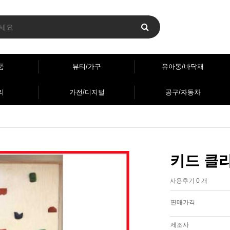
품
뷰티/가구
유아동/바닥재
리
가전/디지털
공구/자동차
키드 클라
사용후기 0 개
판매가격
제조사