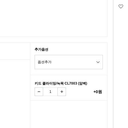
추가옵션
키드 클라이밍/늑목 CL7003 (암벽)
+0원