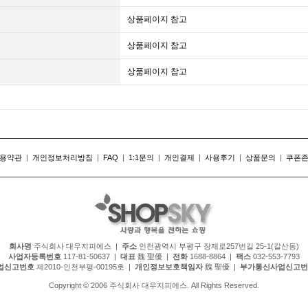
상품페이지 참고
상품페이지 참고
상품페이지 참고
용약관
|
개인정보처리방침
|
FAQ
|
1:1문의
|
개인결제
|
사용후기
|
상품문의
|
쿠폰
회사명
주식회사 대우지피에스 |
주소
인천광역시 부평구 장제로257번길 25-1(갈산동)
사업자등록번호
117-81-50637 |
대표
魏 聖優 |
전화
1688-8864 |
팩스
032-553-7793
업신고번호
제2010-인천부평-00195호 |
개인정보보호책임자
魏 聖優 |
부가통신사업신고번
Copyright © 2006 주식회사 대우지피에스. All Rights Reserved.
 #레져용품 #유아동용품 #바닥재 #팬션용품 #스포츠용품 #계절가전용품 #공구 #자동차용품