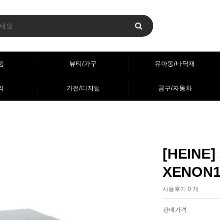
품
뷰티/가구
유아동/바닥재
리
가전/디지털
공구/자동차
[HEIN
XENON1
사용후기 0 개
판매가격