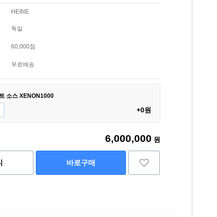
HEINE
독일
60,000점
무료배송
이트 소스 XENON1000
+0원
6,000,000
원
니
바로구매