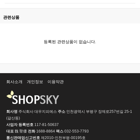
관련상품
등록된 관련상품이 없습니다.
회사소개
개인정보
이용약관
회사명
주식회사 대우지피에스
주소
인천광역시 부평구 장제로257번길 25-1
(갈산동)
사업자 등록번호
117-81-50637
대표
魏 聖優
전화
1688-8864
팩스
032-553-7793
통신판매업신고번호
제2010-인천부평-00195호