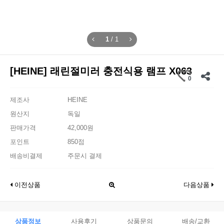
1
/
1
[HEINE] 래린절미러 충전식용 램프 X063
0
제조사
HEINE
원산지
독일
판매가격
42,000원
포인트
850점
배송비결제
주문시 결제
이전상품
다음상품
상품정보
사용후기
상품문의
배송/교환