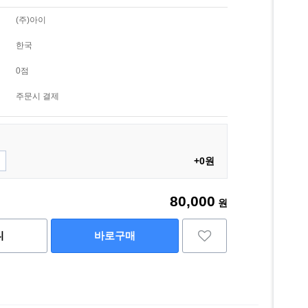
(주)아이
한국
0점
주문시 결제
+0원
80,000
원
니
바로구매