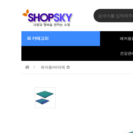
카테고리
레저용
건강관
유아동/바닥재