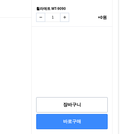
휠라매트 MT-9090
+0원
장바구니
바로구매