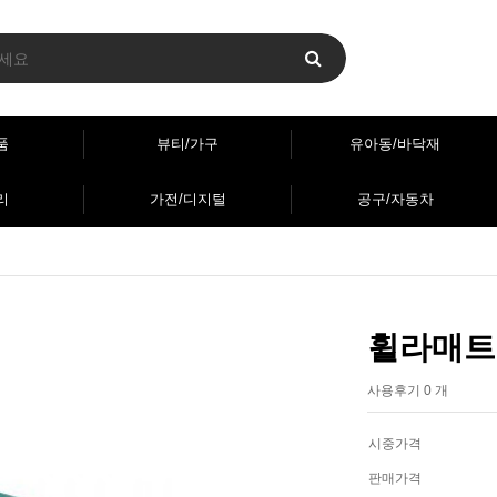
품
뷰티/가구
유아동/바닥재
리
가전/디지털
공구/자동차
휠라매트 
사용후기 0 개
시중가격
판매가격