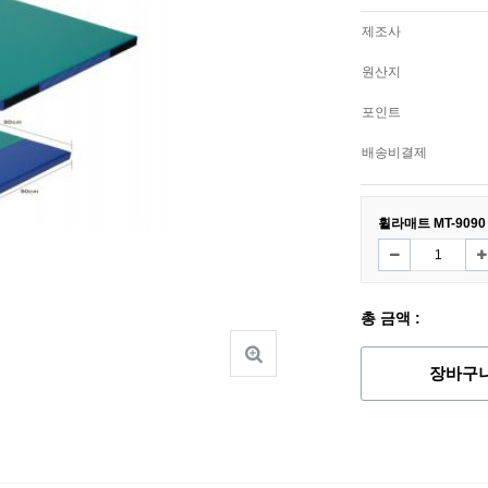
제조사
원산지
포인트
배송비결제
휠라매트 MT-9090
총 금액 :
장바구