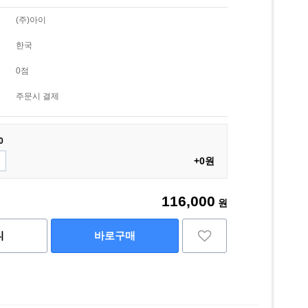
(주)아이
한국
0점
주문시 결제
0
+0원
116,000
원
니
바로구매