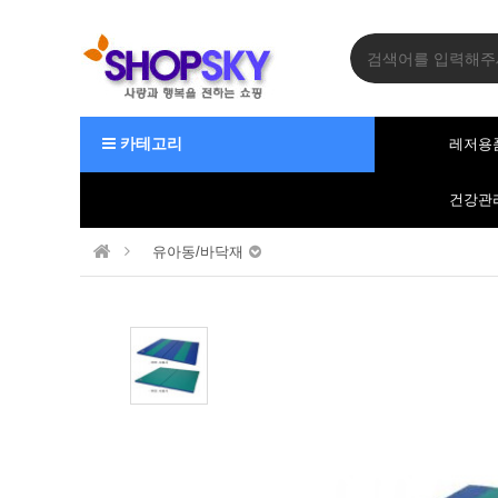
카테고리
레저용
건강관
유아동/바닥재