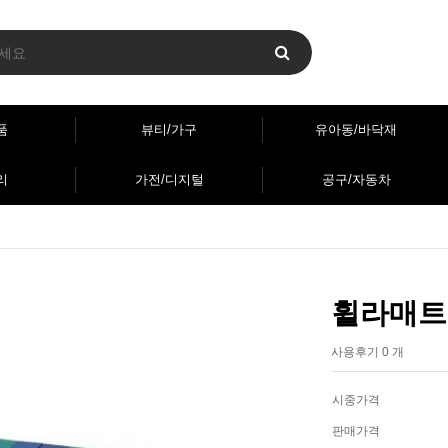
품
뷰티/가구
유아동/바닥재
리
가전/디지털
공구/자동차
휠라매트 
사용후기 0 개
시중가격
판매가격