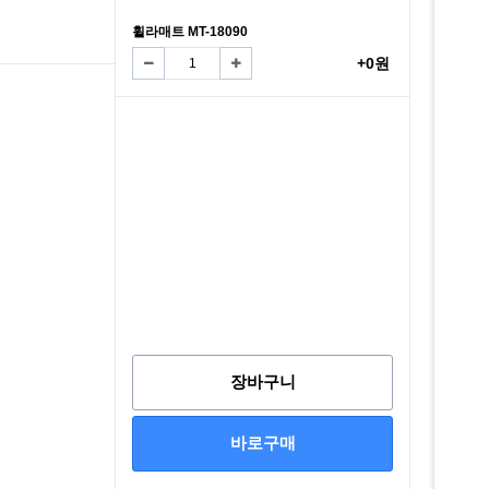
휠라매트 MT-18090
+0원
장바구니
바로구매