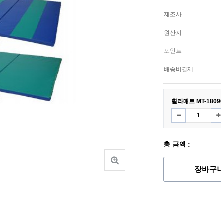
제조사
원산지
포인트
배송비결제
휠라매트 MT-1809
총 금액 :
장바구