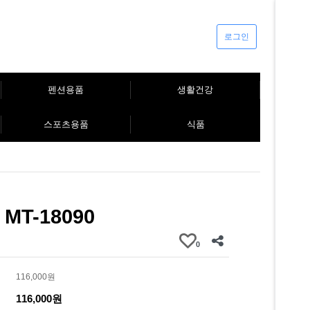
로그인
펜션용품
생활건강
스포츠용품
식품
MT-18090
0
116,000원
116,000원