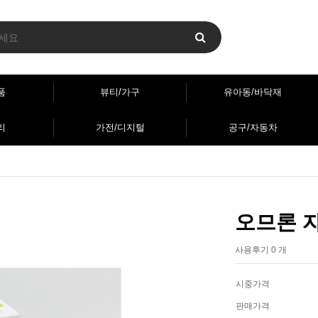
품
뷰티/가구
유아동/바닥재
리
가전/디지털
공구/자동차
오므론 자
사용후기 0 개
시중가격
판매가격