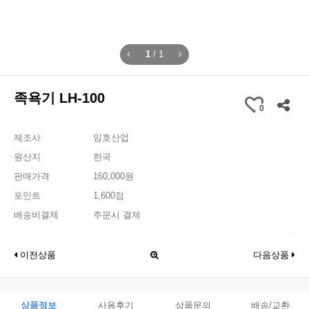
1
/
1
족욕기 LH-100
0
제조사
임호산업
원산지
한국
판매가격
160,000원
포인트
1,600점
배송비결제
주문시 결제
이전상품
다음상품
상품정보
사용후기
상품문의
배송/교환