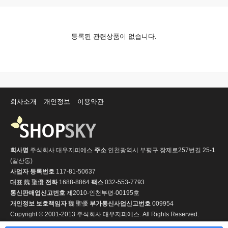
등록된 관련상품이 없습니다.
회사소개
개인정보
이용약관
회사명
주식회사 대우지피에스
주소
인천광역시 부평구 장제로257번길 25-1
(갈산동)
사업자 등록번호
117-81-50637
대표
魏 聖優
전화
1688-8864
팩스
032-553-7793
통신판매업신고번호
제2010-인천부평-00195호
개인정보 보호책임자
魏 聖優
부가통신사업신고번호
009954
Copyright © 2001-2013 주식회사 대우지피에스. All Rights Reserved.