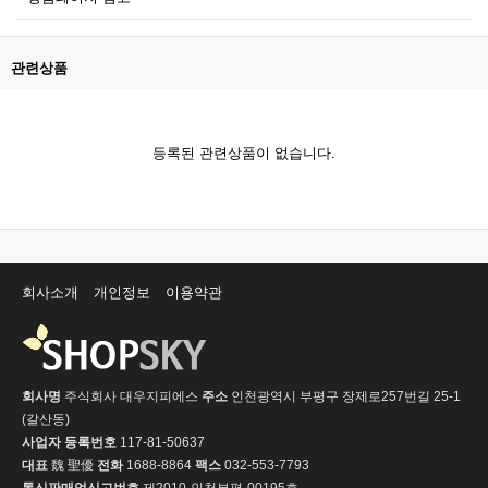
관련상품
등록된 관련상품이 없습니다.
회사소개
개인정보
이용약관
회사명
주식회사 대우지피에스
주소
인천광역시 부평구 장제로257번길 25-1
(갈산동)
사업자 등록번호
117-81-50637
대표
魏 聖優
전화
1688-8864
팩스
032-553-7793
통신판매업신고번호
제2010-인천부평-00195호