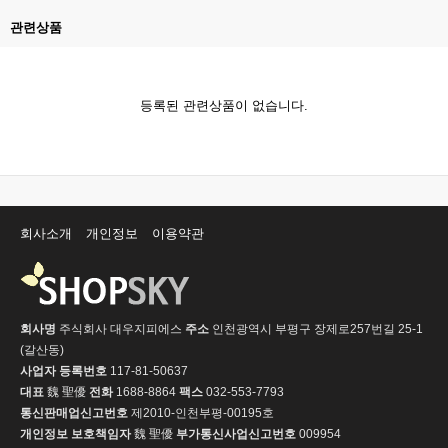
관련상품
등록된 관련상품이 없습니다.
회사소개
개인정보
이용약관
회사명
주식회사 대우지피에스
주소
인천광역시 부평구 장제로257번길 25-1
(갈산동)
사업자 등록번호
117-81-50637
대표
魏 聖優
전화
1688-8864
팩스
032-553-7793
통신판매업신고번호
제2010-인천부평-00195호
개인정보 보호책임자
魏 聖優
부가통신사업신고번호
009954