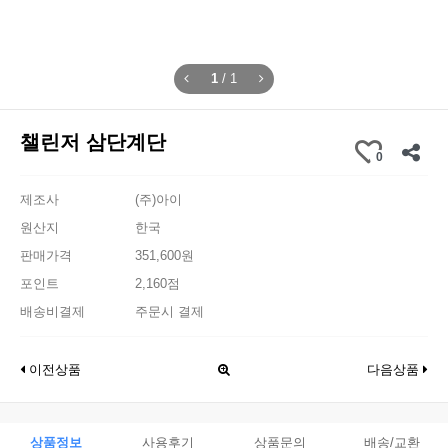
1
/
1
챌린저 삼단계단
0
제조사
(주)아이
원산지
한국
판매가격
351,600원
포인트
2,160점
배송비결제
주문시 결제
이전상품
다음상품
상품정보
사용후기
상품문의
배송/교환