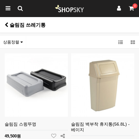
0
슬림짐 쓰레기통
상품정렬
슬림짐 스윙뚜껑
슬림짐 벽부착 휴지통(56.8L) -
베이지
49,500원