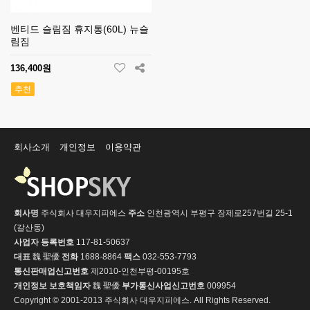
벤티드 슬림짐 휴지통(60L) 뉴슬
림짐
136,400원
추천
회사소개
개인정보
이용약관
회사명
주식회사 대우지피에스
주소
인천광역시 부평구 장제로257번길 25-1
(갈산동)
사업자 등록번호
117-81-50637
대표
魏 聖優
전화
1688-8864
팩스
032-553-7793
통신판매업신고번호
제2010-인천부평-00195호
개인정보 보호책임자
魏 聖優
부가통신사업신고번호
009954
Copyright © 2001-2013 주식회사 대우지피에스. All Rights Reserved.