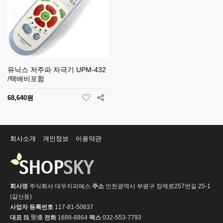
유닉스 저주파 자극기 UPM-432
/택배비포함
68,640원
회사소개
개인정보
이용약관
회사명
주식회사 대우지피에스
주소
인천광역시 부평구 장제로257번길 25-1
(갈산동)
사업자 등록번호
117-81-50637
대표
魏 聖優
전화
1688-8864
팩스
032-553-7793