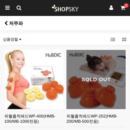
0
저주파
상품정렬
SOLD OUT
위웰흡착패드WP-400(HMB-
위웰흡착패드WP-202(HMB-
100/MB-1000전용)
200/MB-500전용)