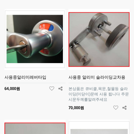
사용중알리미레버타입
사용중 알리미 슬라이딩교차용
64,000원
본상품은 큐비클,목문,철물등 슬라
이딩(미닫이)문에 사용 됩니다 주문
시문두께를알려주세요
70,000원