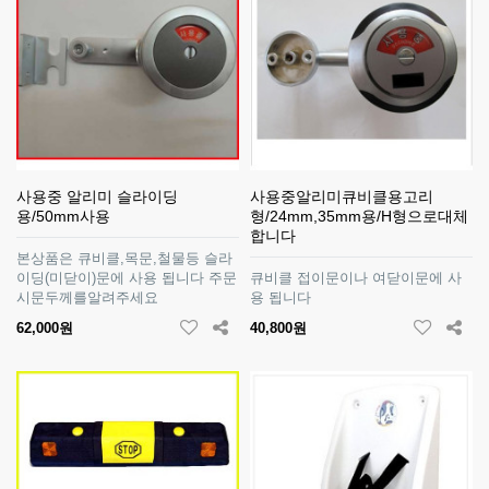
사용중 알리미 슬라이딩
사용중알리미큐비클용고리
용/50mm사용
형/24mm,35mm용/H형으로대체
합니다
본상품은 큐비클,목문,철물등 슬라
이딩(미닫이)문에 사용 됩니다 주문
큐비클 접이문이나 여닫이문에 사
시문두께를알려주세요
용 됩니다
62,000원
40,800원