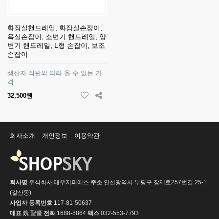
화장실핸드레일, 화장실손잡이,
욕실손잡이, 소변기 핸드레일, 양
변기 핸드레일, L형 손잡이, 보조
손잡이
생산자 직판의 따라 올 수 없는 가
격
32,500원
회사소개
개인정보
이용약관
회사명
주식회사 대우지피에스
주소
인천광역시 부평구 장제로257번길 25-1
(갈산동)
사업자 등록번호
117-81-50637
대표
魏 聖優
전화
1688-8864
팩스
032-553-7793