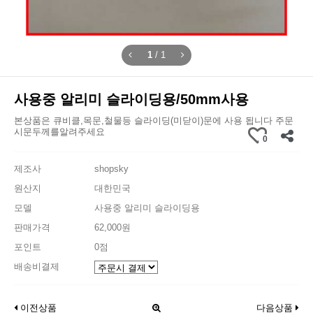
1
/
1
사용중 알리미 슬라이딩용/50mm사용
본상품은 큐비클,목문,철물등 슬라이딩(미닫이)문에 사용 됩니다 주문
시문두께를알려주세요
0
제조사
shopsky
원산지
대한민국
모델
사용중 알리미 슬라이딩용
판매가격
62,000원
포인트
0점
배송비결제
이전상품
다음상품