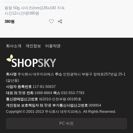
용량 50g 사이즈(mm)135x100 지속
시간12시간/@380원
380원
회사소개
개인정보
이용약관
회사명
주식회사 대우지피에스
주소
인천광역시 부평구 장제로257번길 25-1
(갈산동)
사업자 등록번호
117-81-50637
대표
魏 聖優
전화
1688-8864
팩스
032-553-7793
통신판매업신고번호
제2010-인천부평-00195호
개인정보 보호책임자
魏 聖優
부가통신사업신고번호
009954
Copyright © 2001-2013 주식회사 대우지피에스. All Rights Reserved.
PC 버전