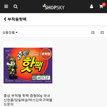
0
부착용핫팩
상품정렬
충성 부착형 핫팩 중형50g 국내
산정품/당일배송/박스단위구매별
도문의