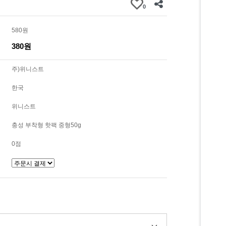
0
580원
380원
주)위니스트
한국
위니스트
충성 부착형 핫팩 중형50g
0점