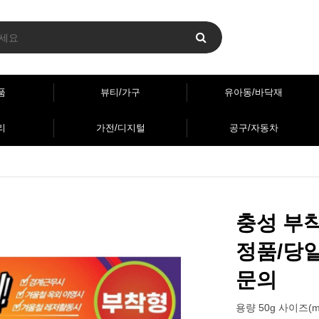
품
뷰티/가구
유아동/바닥재
리
가전/디지털
공구/자동차
충성 부착
정품/당
문의
용량 50g 사이즈(m