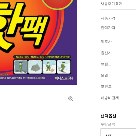
사용후기 0 개
시중가격
판매가격
제조사
원산지
브랜드
모델
포인트
배송비결제
선택옵션
수량선택