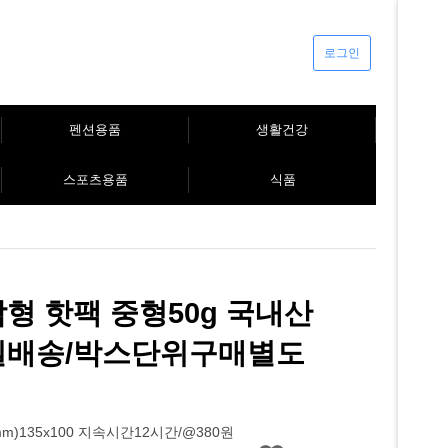
로그인
펜션용품
생활건강
스포츠용품
식품
형 핫팩 중형50g 국내산
일배송/박스단위구매별도
m)135x100 지속시간12시간/@380원