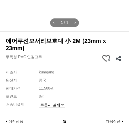
1
/
1
에어쿠션모서리보호대 小 2M (23mm x
23mm)
무독성 PVC 연질고무
0
제조사
kumgang
원산지
중국
판매가격
11,500원
포인트
0점
배송비결제
이전상품
다음상품