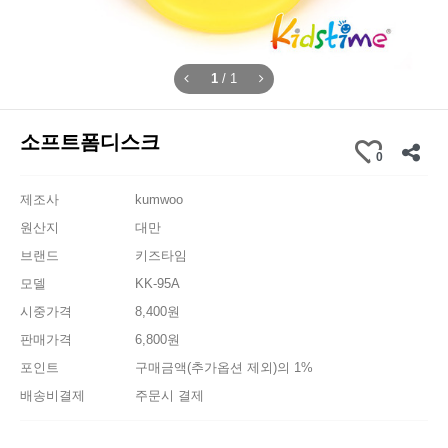
1
/
1
소프트폼디스크
0
제조사
kumwoo
원산지
대만
브랜드
키즈타임
모델
KK-95A
시중가격
8,400원
판매가격
6,800원
포인트
구매금액(추가옵션 제외)의 1%
배송비결제
주문시 결제