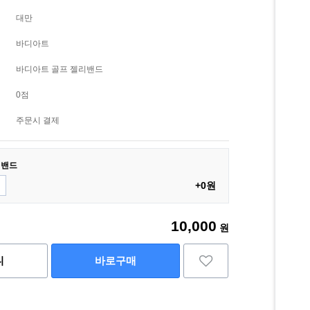
대만
바디아트
바디아트 골프 젤리밴드
0점
주문시 결제
리밴드
+0원
10,000
원
니
바로구매