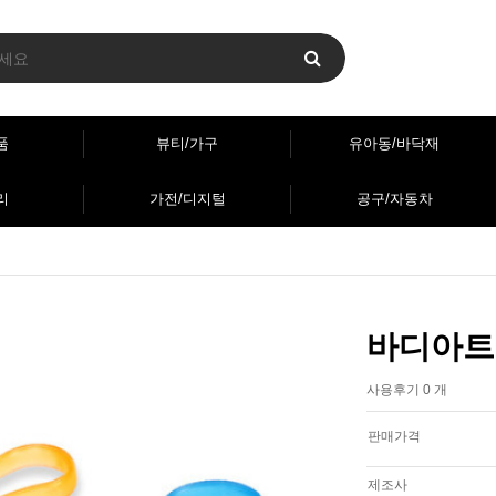
품
뷰티/가구
유아동/바닥재
리
가전/디지털
공구/자동차
바디아트
사용후기 0 개
판매가격
제조사