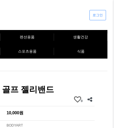
로그인
펜션용품
생활건강
스포츠용품
식품
 골프 젤리밴드
0
10,000원
BODYART