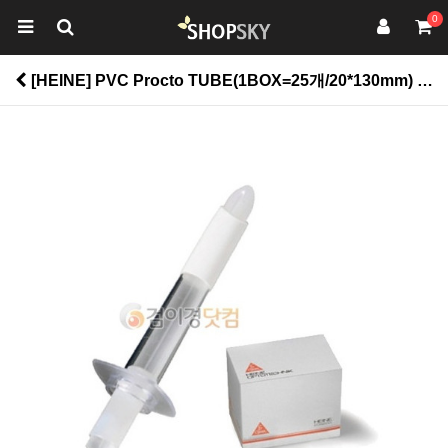
0
[HEINE] PVC Procto TUBE(1BOX=25개/20*130mm) > 생활건강