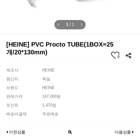
1
/
1
[HEINE] PVC Procto TUBE(1BOX=25
개/20*130mm)
0
제조사
HEINE
원산지
독일
브랜드
HEINE
판매가격
147,000원
포인트
1,470점
배송비결제
무료배송
이전상품
다음상품