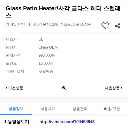
Glass Patio Heater/사각 글라스 히터 스텐레
스
카페및 야외 테라스,라운지,호텔,리조트,골프장,정원
0
제조사
DL
원산지
China OEM
판매가격
990,000원
포인트
18,000점
배송비결제
무료배송
이전상품
다음상품
상품정보
사용후기
상품문의
배송/교환
1.동영상보기
http://vimeo.com/104468943