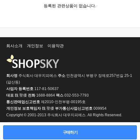
등록된 관련상품이 없습니다.
회사소개
개인정보
이용약관
회사명
주식회사 대우지피에스
주소
인천광역시 부평구 장제로257번길 25-1
(갈산동)
사업자 등록번호
117-81-50637
대표
魏 聖優
전화
1688-8864
팩스
032-553-7793
통신판매업신고번호
제2010-인천부평-00195호
개인정보 보호책임자
魏 聖優
부가통신사업신고번호
009954
Copyright © 2001-2013 주식회사 대우지피에스. All Rights Reserved.
PC 버전
구매하기