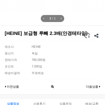
1
/
1
[HEINE] 보급형 루빼 2.3배(안경테타입)
0
제조사
HEINE
원산지
독일
판매가격
780,000원
포인트
7,000점
배송비결제
무료배송
이전상품
다음상품
상품정보
사용후기
상품문의
배송/교환