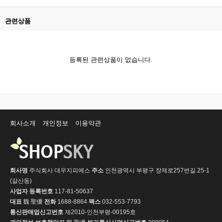
관련상품
등록된 관련상품이 없습니다.
회사소개
개인정보
이용약관
회사명
주식회사 대우지피에스
주소
인천광역시 부평구 장제로257번길 25-1
(갈산동)
사업자 등록번호
117-81-50637
대표
魏 聖優
전화
1688-8864
팩스
032-553-7793
통신판매업신고번호
제2010-인천부평-00195호