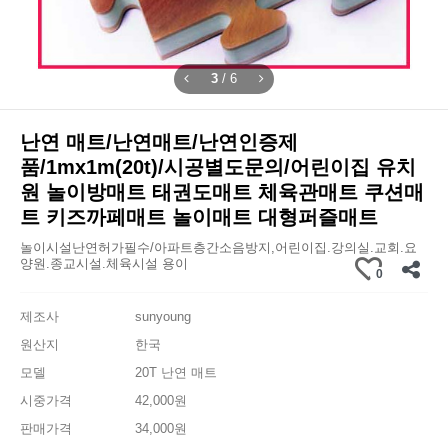
3
/
6
난연 매트/난연매트/난연인증제
품/1mx1m(20t)/시공별도문의/어린이집 유치
원 놀이방매트 태권도매트 체육관매트 쿠션매
트 키즈까페매트 놀이매트 대형퍼즐매트
놀이시설난연허가필수/아파트층간소음방지,어린이집.강의실.교회.요
양원.종교시설.체육시설 용이
0
제조사
sunyoung
원산지
한국
모델
20T 난연 매트
시중가격
42,000원
판매가격
34,000원