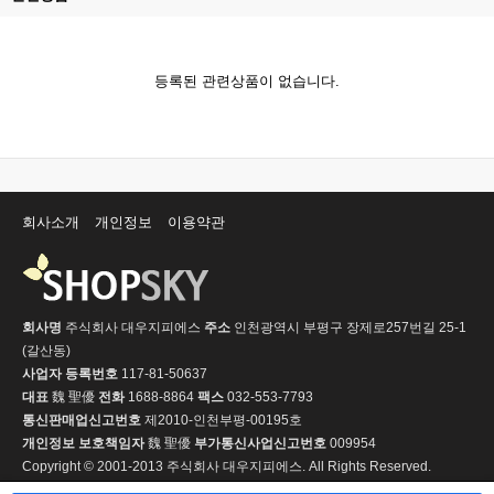
등록된 관련상품이 없습니다.
회사소개
개인정보
이용약관
회사명
주식회사 대우지피에스
주소
인천광역시 부평구 장제로257번길 25-1
(갈산동)
사업자 등록번호
117-81-50637
대표
魏 聖優
전화
1688-8864
팩스
032-553-7793
통신판매업신고번호
제2010-인천부평-00195호
개인정보 보호책임자
魏 聖優
부가통신사업신고번호
009954
Copyright © 2001-2013 주식회사 대우지피에스. All Rights Reserved.