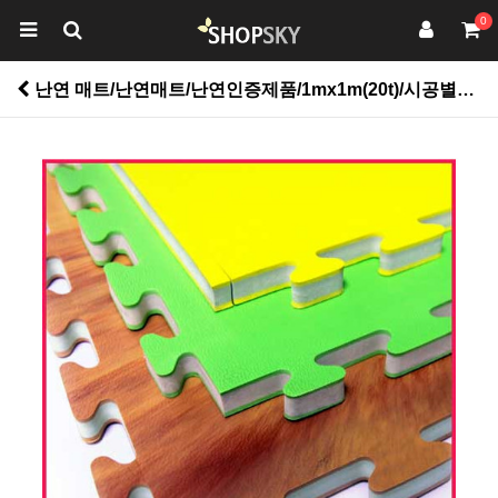
0
난연 매트/난연매트/난연인증제품/1mx1m(20t)/시공별도문의/어린이집 유치원 놀이방매트 태권도매트 체육관매트 쿠션매트 키즈까페매트 놀이매트 대형퍼즐매트 > 유아동/바닥재