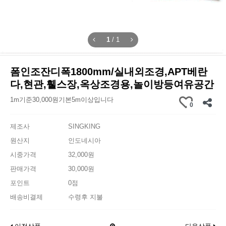
1
/
1
폼인조잔디폭1800mm/실내외조경,APT베란
다,현관,휄스장,옥상조경용,놀이방등여유공간
1m기준30,000원기본5m이상입니다
0
제조사
SINGKING
원산지
인도네시아
시중가격
32,000원
판매가격
30,000원
포인트
0점
배송비결제
수령후 지불