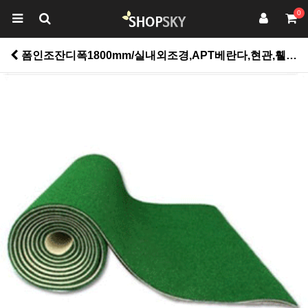
0
폼인조잔디폭1800mm/실내외조경,APT베란다,현관,휄스장,옥상조경용,놀이방등여유공간 > 유아동/바닥재