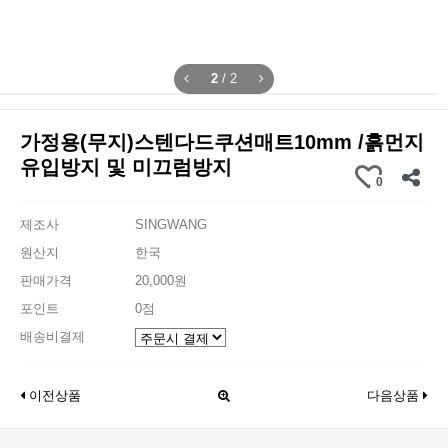
2
/
2
가정용(무지)스텐다드쿠션매트10mm /흙먼지
유입방지 및 미끄럼방지
0
제조사
SINGWANG
원산지
한국
판매가격
20,000원
포인트
0점
배송비결제
이전상품
다음상품