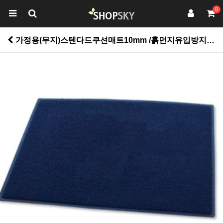
0
가정용(무지)스텐다드쿠션매트10mm /흙먼지유입방지 및 미끄럼방지 > 유아동/바닥재