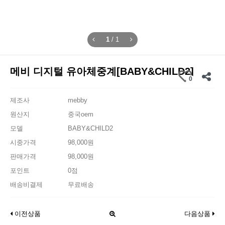
1
/
1
메비 디지털 유아체중계[BABY&CHILD2]
0
제조사
mebby
원산지
중국oem
모델
BABY&CHILD2
시중가격
98,000원
판매가격
98,000원
포인트
0점
배송비결제
무료배송
이전상품
다음상품