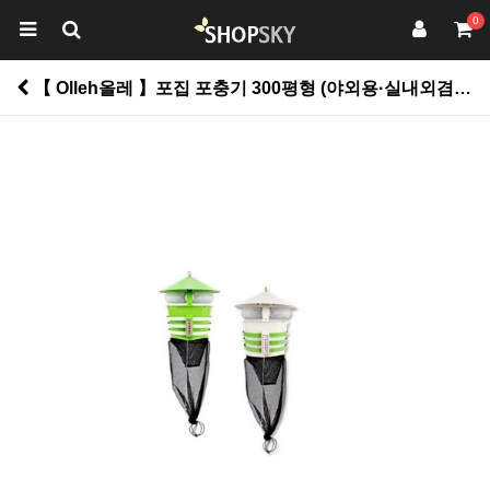
0
【 Olleh올레 】포집 포충기 300평형 (야외용·실내외겸용) HV-1112S (녹색│아이보리) 【 해충박멸, 강력한 흡입력 】 > 생활건강