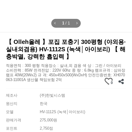
1
/
1
【 Olleh올레 】포집 포충기 300평형 (야외용·
실내외겸용) HV-1112S (녹색│아이보리) 【 해
충박멸, 강력한 흡입력 】
적용면적 : 300 평형 적용장소 : 실내,외 겸용 색 상 : 그린 / 아이보리
소비전력 : 85W 전격전압 : 220V 60hz 중 량 : 6.8kg 램프규격 : 삼파장
램프 40W(20Wx2) 규 격: 450x450x500(WxDxH) 안전인증번호: XH070
063-11001A 생산물 책임보험 2억
0
제조사
(주)한빛시스템
원산지
한국
모델
HV-1112S (녹색│아이보리)
판매가격
275,000원
포인트
2,750점