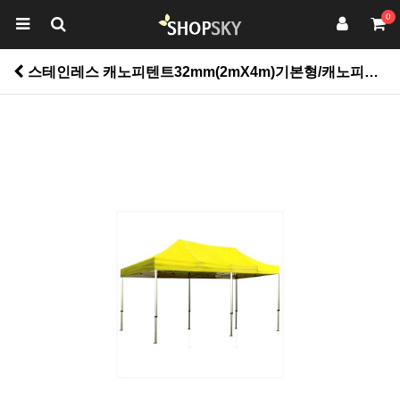
0
스테인레스 캐노피텐트32mm(2mX4m)기본형/캐노피천막 /집회.주차장.운동회.야유회.포장마차.종교행사용 > 펜션용품