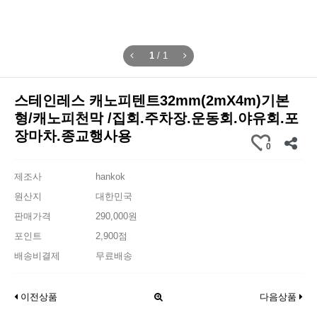
1
/
1
스테인레스 캐노피텐트32mm(2mX4m)기본
형/캐노피천막 /집회.주차장.운동회.야유회.포
장마차.종교행사용
0
제조사
hankok
원산지
대한민국
판매가격
290,000원
포인트
2,900점
배송비결제
무료배송
이전상품
다음상품