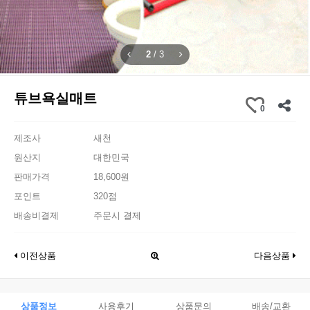
2
/
3
튜브욕실매트
0
제조사
새천
원산지
대한민국
판매가격
18,600원
포인트
320점
배송비결제
주문시 결제
이전상품
다음상품
상품정보
사용후기
상품문의
배송/교환