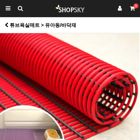
0
튜브욕실매트 > 유아동/바닥재