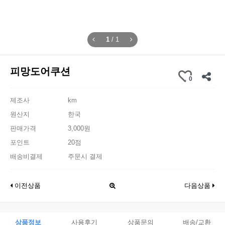
1
/
1
피망도어쿠션
0
제조사
km
원산지
한국
판매가격
3,000원
포인트
20점
배송비결제
주문시 결제
이전상품
다음상품
상품정보
사용후기
상품문의
배송/교환