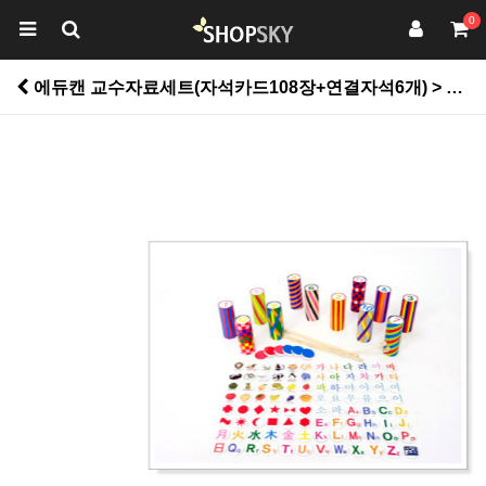
0
에듀캔 교수자료세트(자석카드108장+연결자석6개) > 유아동/바닥재