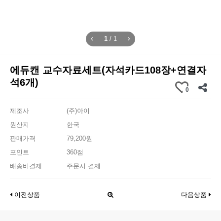
1
/
1
에듀캔 교수자료세트(자석카드108장+연결자
석6개)
0
제조사
(주)아이
원산지
한국
판매가격
79,200원
포인트
360점
배송비결제
주문시 결제
이전상품
다음상품