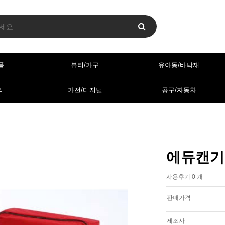
품
뷰티/가구
유아동/바닥재
리
가전/디지털
공구/자동차
에듀캔기본
사용후기 0 개
판매가격
제조사