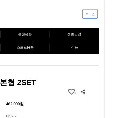
로그인
펜션용품
생활건강
스포츠용품
식품
형 2SET
0
462,000원
(주)아이