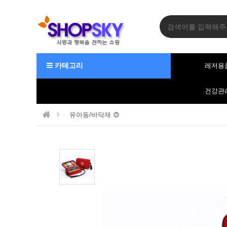
카테고리
레저용
건강관
유아동/바닥재