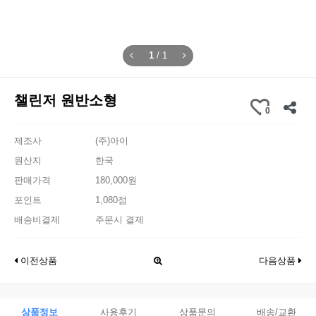
1
/
1
챌린저 원반소형
0
제조사
(주)아이
원산지
한국
판매가격
180,000원
포인트
1,080점
배송비결제
주문시 결제
이전상품
다음상품
상품정보
사용후기
상품문의
배송/교환