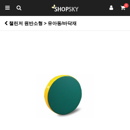
0
챌린저 원반소형 > 유아동/바닥재