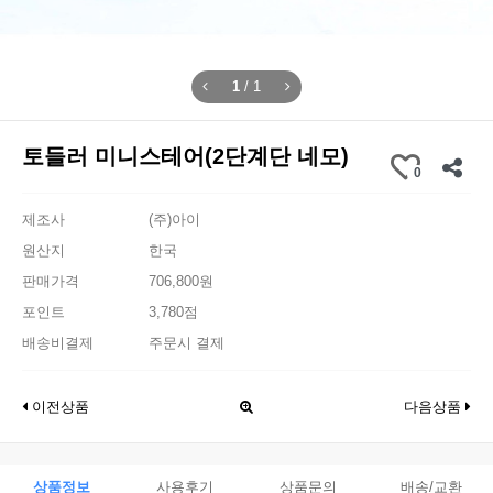
1
/
1
토들러 미니스테어(2단계단 네모)
0
제조사
(주)아이
원산지
한국
판매가격
706,800원
포인트
3,780점
배송비결제
주문시 결제
이전상품
다음상품
상품정보
사용후기
상품문의
배송/교환