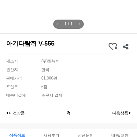
1
/
1
아기다람쥐 V-555
0
제조사
(주)웰뷰텍
원산지
한국
판매가격
61,000원
포인트
6점
배송비결제
주문시 결제
이전상품
다음상품
상품정보
사용후기
상품문의
배송/교환