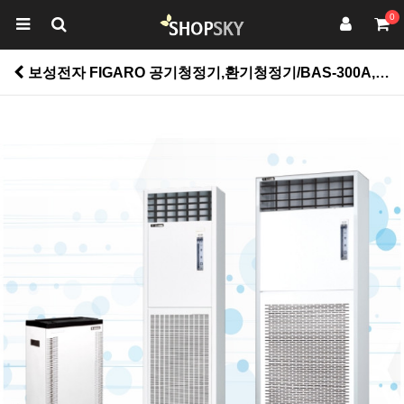
0
보성전자 FIGARO 공기청정기,환기청정기/BAS-300A,BAS-VS3000A,BAS-5000A,BAS-VS5000A,BAS-153M > 가전/디지탈