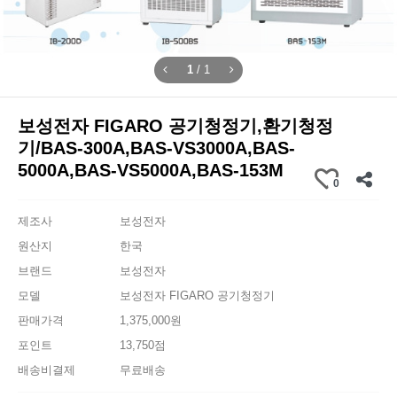
1
/
1
보성전자 FIGARO 공기청정기,환기청정
기/BAS-300A,BAS-VS3000A,BAS-
5000A,BAS-VS5000A,BAS-153M
0
제조사
보성전자
원산지
한국
브랜드
보성전자
모델
보성전자 FIGARO 공기청정기
판매가격
1,375,000원
포인트
13,750점
배송비결제
무료배송