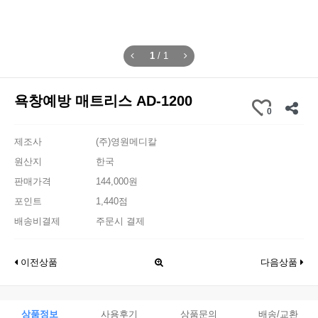
1
/
1
욕창예방 매트리스 AD-1200
0
제조사
(주)영원메디칼
원산지
한국
판매가격
144,000원
포인트
1,440점
배송비결제
주문시 결제
이전상품
다음상품
상품정보
사용후기
상품문의
배송/교환