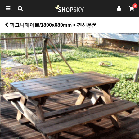
0
피크닉테이블/1800x680mm > 펜션용품