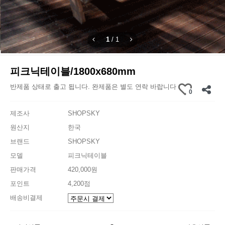
1
/
1
피크닉테이블/1800x680mm
반제품 상태로 출고 됩니다. 완제품은 별도 연락 바랍니다
0
제조사
SHOPSKY
원산지
한국
브랜드
SHOPSKY
모델
피크닉테이블
판매가격
420,000원
포인트
4,200점
배송비결제